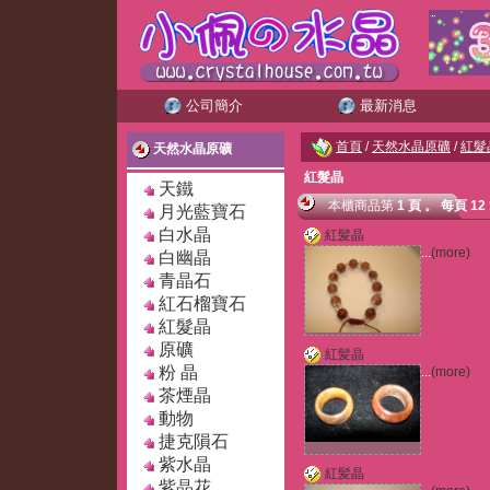
公司簡介
最新消息
首頁
/
天然水晶原礦
/
紅髮
天然水晶原礦
紅髮晶
天鐵
本櫃商品
第
1 頁
。
每頁 12
月光藍寶石
白水晶
紅髪晶
...
(more)
白幽晶
青晶石
紅石榴寶石
紅髮晶
原礦
紅髪晶
粉 晶
...
(more)
茶煙晶
動物
捷克隕石
紫水晶
紅髪晶
紫晶花