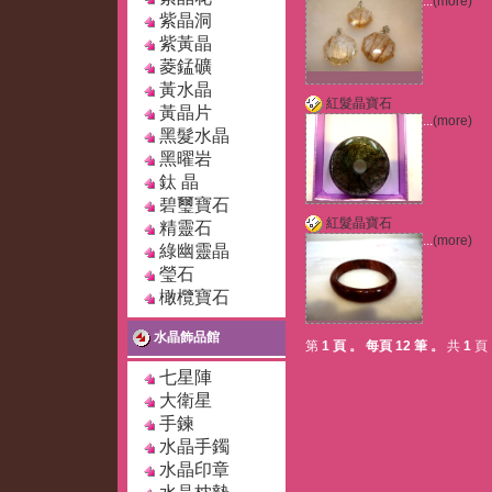
...
(more)
紫晶洞
紫黃晶
菱錳礦
黃水晶
紅髮晶寶石
黃晶片
...
(more)
黑髮水晶
黑曜岩
鈦 晶
碧璽寶石
紅髮晶寶石
精靈石
...
(more)
綠幽靈晶
瑩石
橄欖寶石
水晶飾品館
第
1 頁
。
每頁 12 筆
。
共
1
頁
七星陣
大衛星
手鍊
水晶手鐲
水晶印章