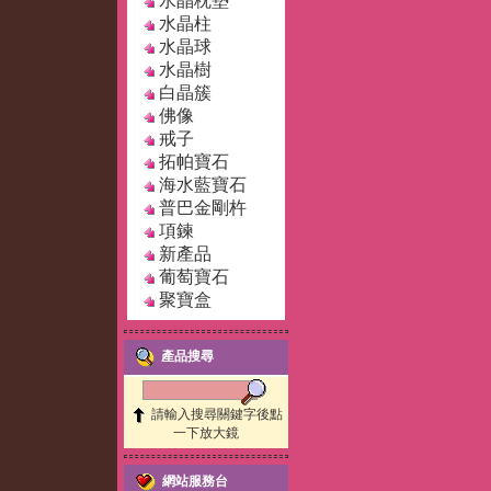
水晶枕墊
水晶柱
水晶球
水晶樹
白晶簇
佛像
戒子
拓帕寶石
海水藍寶石
普巴金剛杵
項鍊
新產品
葡萄寶石
聚寶盒
產品搜尋
請輸入搜尋關鍵字後點
一下放大鏡
網站服務台