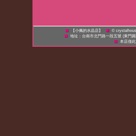
【小佩的水晶店】
©
crystalhou
地址：台南市北門路一段五號 (東門
本店僅此