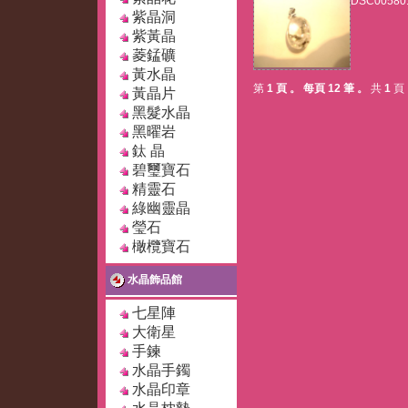
DSC00580.
紫晶洞
紫黃晶
菱錳礦
黃水晶
第
1 頁
。
每頁 12 筆
。
共
1
頁
黃晶片
黑髮水晶
黑曜岩
鈦 晶
碧璽寶石
精靈石
綠幽靈晶
瑩石
橄欖寶石
水晶飾品館
七星陣
大衛星
手鍊
水晶手鐲
水晶印章