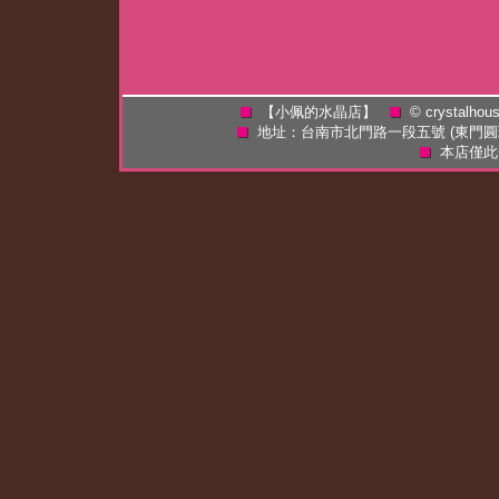
【小佩的水晶店】
©
crystalhou
地址：台南市北門路一段五號 (東門
本店僅此