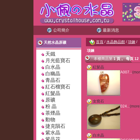
公司簡介
最新消息
首頁
/
水晶飾品館
/
項鍊
/
天然水晶原礦
項鍊
天鐵
本櫃商品
第
1 頁
。
每頁 12
月光藍寶石
白水晶
紅髪晶
A007...
(mor
白幽晶
青晶石
紅石榴寶石
紅髮晶
原礦
女窩石
粉 晶
024...
(more
茶煙晶
動物
捷克隕石
紫水晶
白水晶
紫晶花