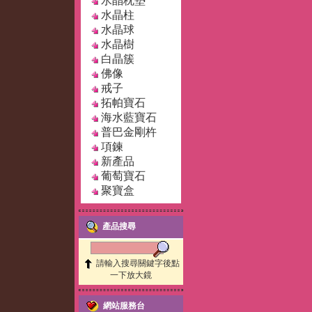
水晶枕墊
水晶柱
水晶球
水晶樹
白晶簇
佛像
戒子
拓帕寶石
海水藍寶石
普巴金剛杵
項鍊
新產品
葡萄寶石
聚寶盒
產品搜尋
請輸入搜尋關鍵字後點
一下放大鏡
網站服務台