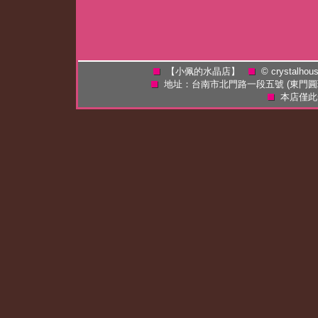
【小佩的水晶店】
©
crystalhou
地址：台南市北門路一段五號 (東門
本店僅此