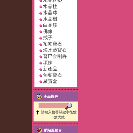
水晶枕墊
水晶柱
水晶球
水晶樹
白晶簇
佛像
戒子
拓帕寶石
海水藍寶石
普巴金剛杵
項鍊
新產品
葡萄寶石
聚寶盒
產品搜尋
請輸入搜尋關鍵字後點
一下放大鏡
網站服務台