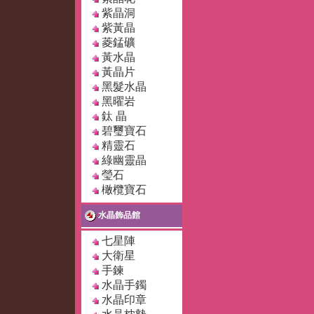
紫晶洞
紫黃晶
菱錳礦
黃水晶
黃晶片
黑髮水晶
黑曜岩
鈦 晶
碧璽寶石
精靈石
綠幽靈晶
瑩石
橄欖寶石
水晶飾品館
七星陣
大衛星
手鍊
水晶手鐲
水晶印章