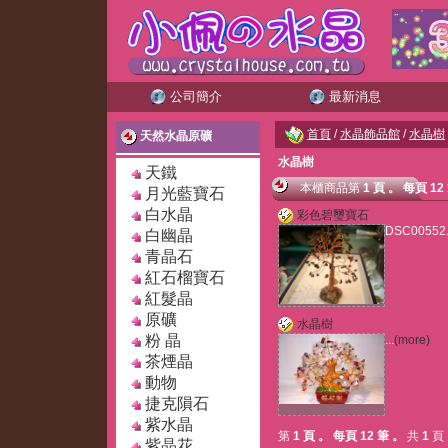
公司簡介
最新消息
首頁
/
水晶飾品館
/
水晶樹
天然水晶原礦
水晶樹
天鐵
本櫃商品
第
1 頁
。
每頁 12
月光藍寶石
白水晶
彩色碧璽寶石
DSC00552.
白幽晶
青晶石
紅石榴寶石
紅髮晶
原礦
水晶樹
粉 晶
...
(more)
茶煙晶
動物
捷克隕石
紫水晶
第
1 頁
。
每頁 12 筆
。
共
1
頁
紫晶花