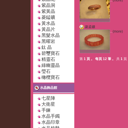
...
(more)
紫晶洞
紫黃晶
菱錳礦
黃水晶
菱孟礦
黃晶片
...
(more)
黑髮水晶
黑曜岩
鈦 晶
碧璽寶石
精靈石
第
1 頁
。
每頁 12 筆
。
共
1
頁
綠幽靈晶
瑩石
橄欖寶石
水晶飾品館
七星陣
大衛星
手鍊
水晶手鐲
水晶印章