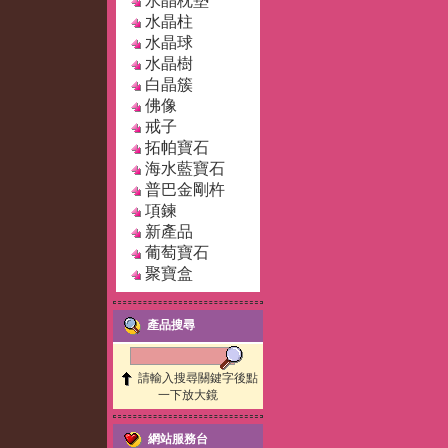
水晶枕墊
水晶柱
水晶球
水晶樹
白晶簇
佛像
戒子
拓帕寶石
海水藍寶石
普巴金剛杵
項鍊
新產品
葡萄寶石
聚寶盒
產品搜尋
請輸入搜尋關鍵字後點
一下放大鏡
網站服務台