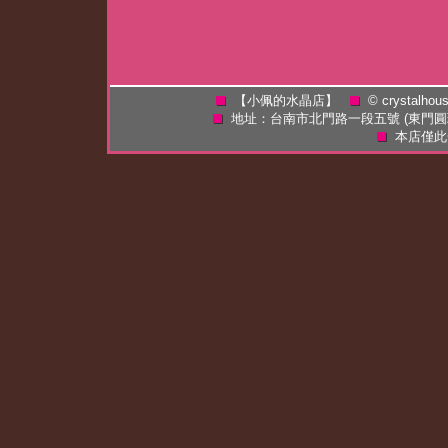
【小佩的水晶店】
©
crystalhou
地址：台南市北門路一段五號 (東門
本店僅此