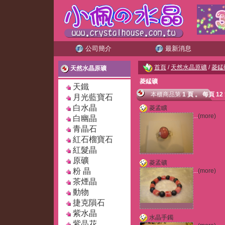
公司簡介
最新消息
首頁
/
天然水晶原礦
/
菱錳
天然水晶原礦
菱錳礦
天鐵
本櫃商品
第
1 頁
。
每頁 12
月光藍寶石
白水晶
菱孟矌
...
(more)
白幽晶
青晶石
紅石榴寶石
紅髮晶
原礦
菱孟礦
粉 晶
...
(more)
茶煙晶
動物
捷克隕石
紫水晶
水晶手鐲
紫晶花