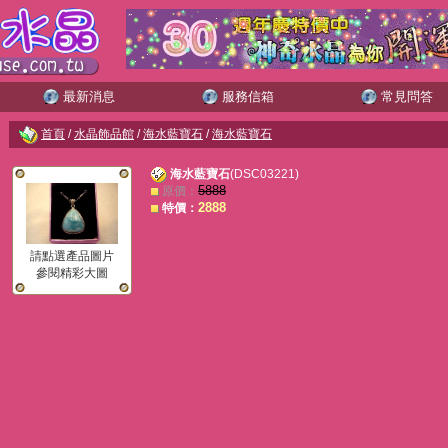
最新消息
服務信箱
常見問答
首頁
/
水晶飾品館
/
海水藍寶石
/
海水藍寶石
海水藍寶石
(DSC03221)
5888
原價：
2888
特價：
請點選產品圖片
參閱精彩大圖