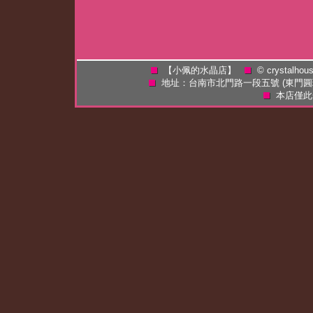
【小佩的水晶店】
©
crystalhou
地址：台南市北門路一段五號 (東門
本店僅此