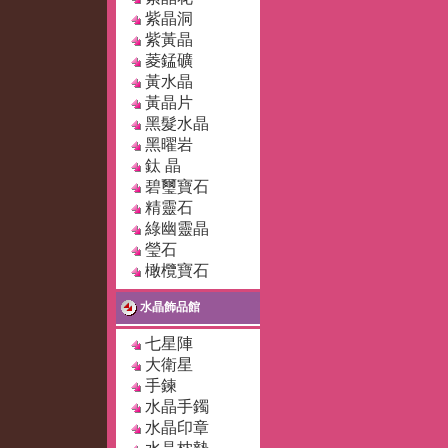
紫晶洞
紫黃晶
菱錳礦
黃水晶
黃晶片
黑髮水晶
黑曜岩
鈦 晶
碧璽寶石
精靈石
綠幽靈晶
瑩石
橄欖寶石
水晶飾品館
七星陣
大衛星
手鍊
水晶手鐲
水晶印章