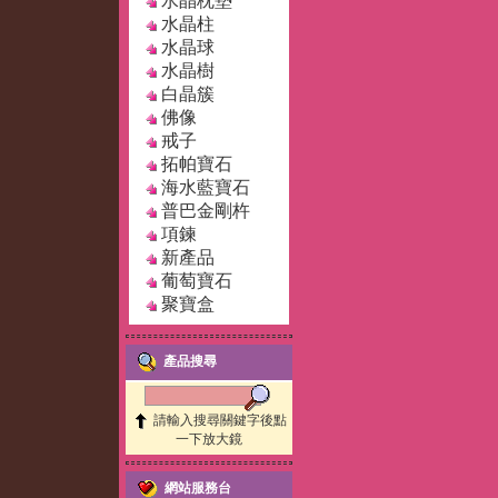
水晶枕墊
水晶柱
水晶球
水晶樹
白晶簇
佛像
戒子
拓帕寶石
海水藍寶石
普巴金剛杵
項鍊
新產品
葡萄寶石
聚寶盒
產品搜尋
請輸入搜尋關鍵字後點
一下放大鏡
網站服務台