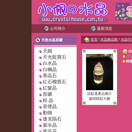
公司簡介
最新消息
首頁
/
水晶飾品館
/
水晶印
天然水晶原礦
天鐵
白
原
月光藍寶石
特
白水晶
白幽晶
青晶石
紅石榴寶石
紅髮晶
請點選產品圖片
原礦
參閱精彩大圖
粉 晶
茶煙晶
動物
捷克隕石
紫水晶
紫晶花