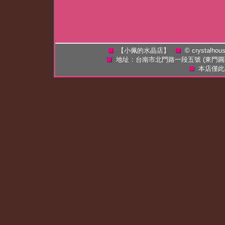
【小佩的水晶店】
©
crystalhou
地址：台南市北門路一段五號 (東門
本店僅此