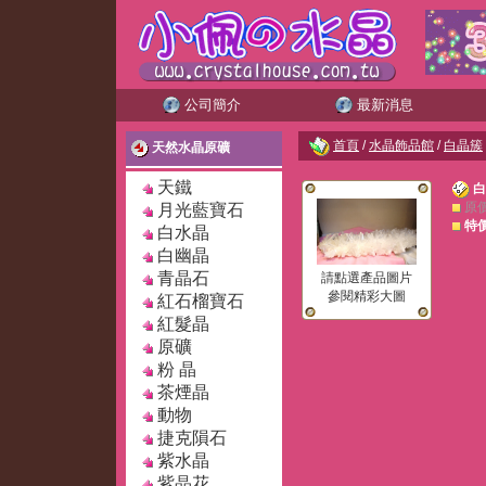
公司簡介
最新消息
首頁
/
水晶飾品館
/
白晶簇
天然水晶原礦
天鐵
白
原
月光藍寶石
特
白水晶
白幽晶
青晶石
請點選產品圖片
參閱精彩大圖
紅石榴寶石
紅髮晶
原礦
粉 晶
茶煙晶
動物
捷克隕石
紫水晶
紫晶花