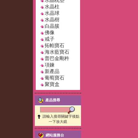
水晶枕墊
水晶柱
水晶球
水晶樹
白晶簇
佛像
戒子
拓帕寶石
海水藍寶石
普巴金剛杵
項鍊
新產品
葡萄寶石
聚寶盒
產品搜尋
請輸入搜尋關鍵字後點
一下放大鏡
網站服務台