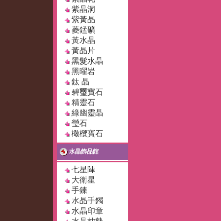
紫晶洞
紫黃晶
菱錳礦
黃水晶
黃晶片
黑髮水晶
黑曜岩
鈦 晶
碧璽寶石
精靈石
綠幽靈晶
瑩石
橄欖寶石
水晶飾品館
七星陣
大衛星
手鍊
水晶手鐲
水晶印章