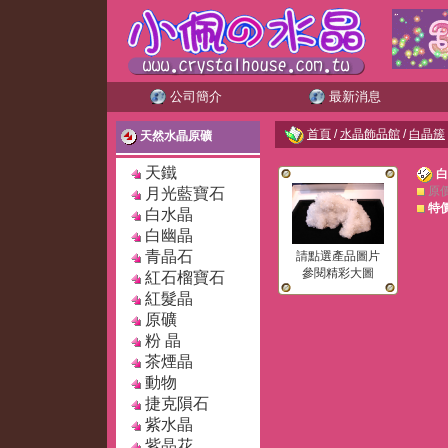
公司簡介
最新消息
首頁
/
水晶飾品館
/
白晶簇
天然水晶原礦
天鐵
白
原
月光藍寶石
特
白水晶
白幽晶
青晶石
請點選產品圖片
參閱精彩大圖
紅石榴寶石
紅髮晶
原礦
粉 晶
茶煙晶
動物
捷克隕石
紫水晶
紫晶花