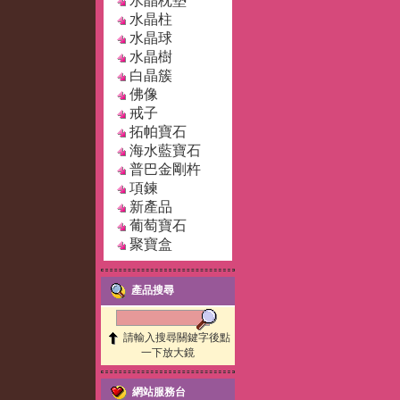
水晶枕墊
水晶柱
水晶球
水晶樹
白晶簇
佛像
戒子
拓帕寶石
海水藍寶石
普巴金剛杵
項鍊
新產品
葡萄寶石
聚寶盒
產品搜尋
請輸入搜尋關鍵字後點
一下放大鏡
網站服務台