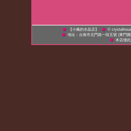
【小佩的水晶店】
©
crystalhou
地址：台南市北門路一段五號 (東門
本店僅此