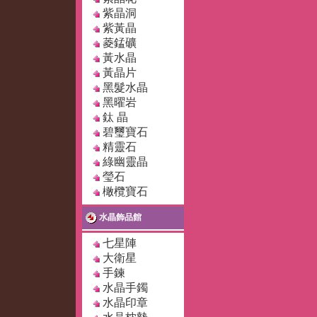
紫晶洞
紫黃晶
菱錳礦
黃水晶
黃晶片
黑髮水晶
黑曜岩
鈦 晶
碧璽寶石
精靈石
綠幽靈晶
瑩石
橄欖寶石
水晶飾品館
七星陣
大衛星
手鍊
水晶手鐲
水晶印章