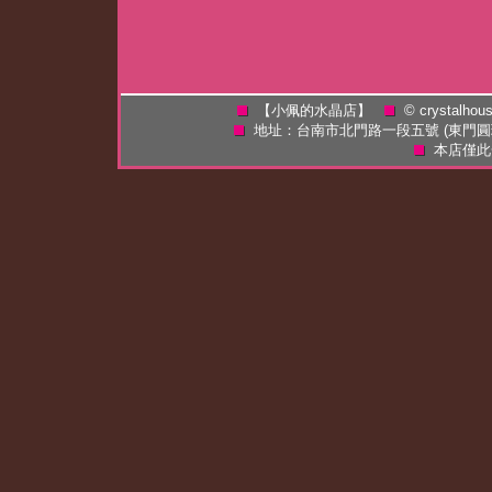
【小佩的水晶店】
©
crystalhou
地址：台南市北門路一段五號 (東門
本店僅此