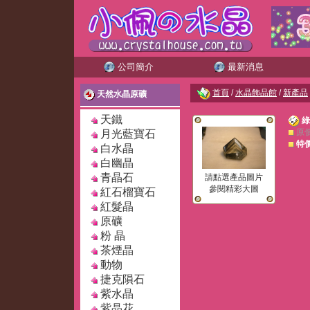
公司簡介
最新消息
首頁
/
水晶飾品館
/
新產品
天然水晶原礦
天鐵
綠
原
月光藍寶石
特
白水晶
白幽晶
青晶石
請點選產品圖片
參閱精彩大圖
紅石榴寶石
紅髮晶
原礦
粉 晶
茶煙晶
動物
捷克隕石
紫水晶
紫晶花