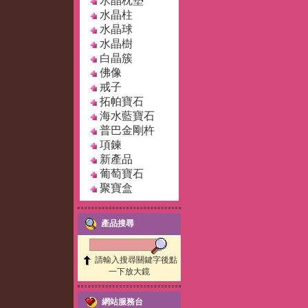
水晶枕墊
水晶柱
水晶球
水晶樹
白晶簇
佛像
戒子
拓帕寶石
海水藍寶石
普巴金剛杵
項鍊
新產品
葡萄寶石
聚寶盒
產品搜尋
請輸入搜尋關鍵字後點
一下放大鏡
網站服務台