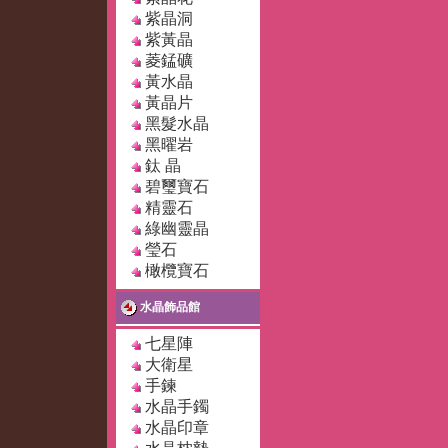
紫晶洞
紫黃晶
菱錳礦
黃水晶
黃晶片
黑髮水晶
黑曜岩
鈦 晶
碧璽寶石
精靈石
綠幽靈晶
瑩石
橄欖寶石
水晶飾品館
七星陣
大衛星
手鍊
水晶手鐲
水晶印章